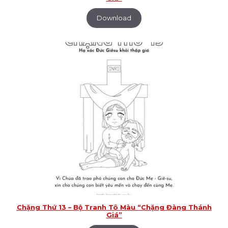
Download
Chặng Thứ 13 – Bộ Tranh Tô Màu “Chặng Đàng Thánh
Giá”