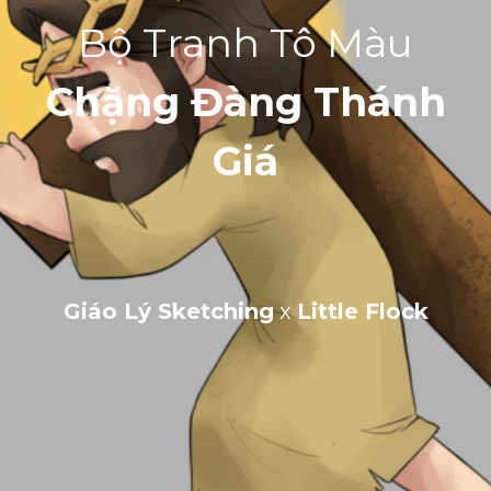
Bộ Tranh Tô Màu
Chặng Đàng Thánh
Giá
Giáo Lý Sketching
x
Little Flock