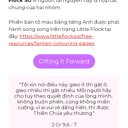
Flock SG
vì nguồn tài nguyên này là hợp tác
chung của hai nhóm.
Phiên bản tô màu bằng tiếng Anh được phát
hành song song trên trang Little Flock tại
đây:
https://www.littleflock.sg/free-
resources/lenten-colouring-pages
Gifting It Forward
"Tôi xin nói điều này: gieo ít thì gặt ít; 
gieo nhiều thì gặt nhiều. Mỗi người hãy 
cho tuỳ theo quyết định của lòng mình, 
không buồn phiền, cũng không miễn 
cưỡng, vì ai vui vẻ dâng hiến, thì được 
Thiên Chúa yêu thương."

2 Cr 9,6 - 7