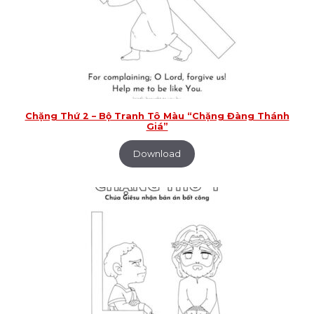
Chặng Thứ 2 – Bộ Tranh Tô Màu “Chặng Đàng Thánh
Giá”
Download