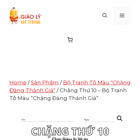
Skip
to
MENU
content
Home
/
Sản Phẩm
/
Bộ Tranh Tô Màu "Chặng
Đàng Thánh Giá"
/ Chặng Thứ 10 – Bộ Tranh
Tô Màu “Chặng Đàng Thánh Giá”