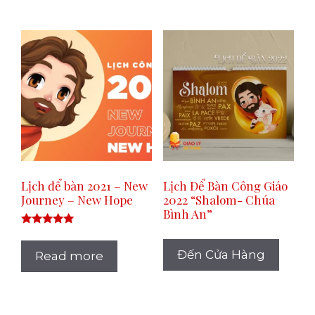
Lịch để bàn 2021 – New
Lịch Để Bàn Công Giáo
Journey – New Hope
2022 “Shalom- Chúa
Bình An”
Rated
5.00
out of 5
Đến Cửa Hàng
Read more