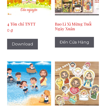
4 Tôn chỉ TNTT
Bao Lì Xì Mừng Tuổi
Ngày Xuân
0
₫
Đến Cửa Hàng
Download