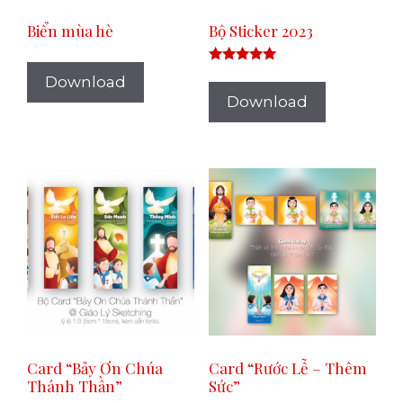
Biển mùa hè
Bộ Sticker 2023
Rated
Download
5.00
out of 5
Download
Card “Bảy Ơn Chúa
Card “Rước Lễ – Thêm
Thánh Thần”
Sức”