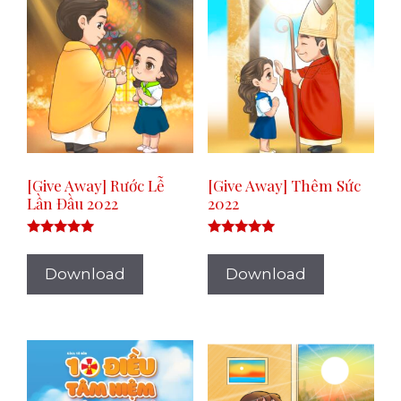
[Give Away] Rước Lễ
[Give Away] Thêm Sức
Lần Đầu 2022
2022
Rated
Rated
5.00
5.00
out of 5
out of 5
Download
Download