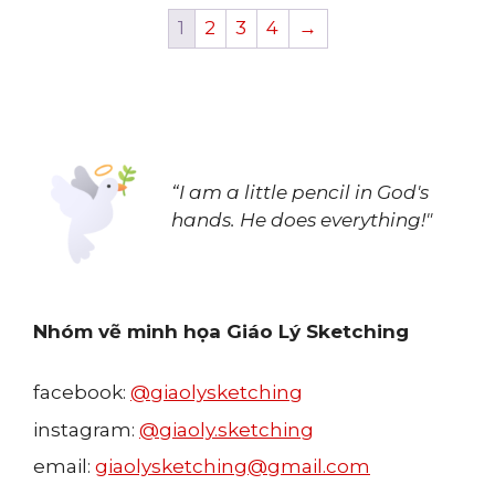
1
2
3
4
→
“I am a little pencil in God's
hands.
He does everything!"
Nhóm vẽ minh họa Giáo Lý Sketching
facebook:
@giaolysketching
instagram:
@giaoly.sketching
email:
giaolysketching@gmail.com