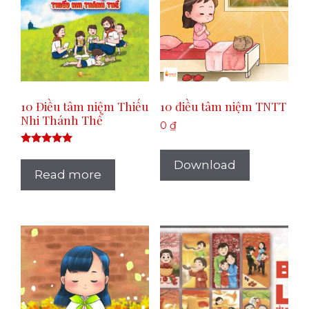
10 Điều tâm niệm Thiếu
10 điều tâm niệm TNTT
Nhi Thánh Thể
0
₫
Rated
5.00
Download
out of 5
Read more