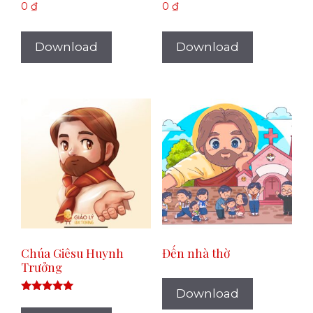
0
₫
0
₫
Download
Download
Chúa Giêsu Huynh
Đến nhà thờ
Trưởng
Download
Rated
5.00