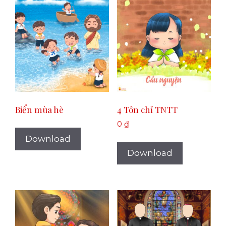
Biển mùa hè
4 Tôn chỉ TNTT
0
₫
Download
Download