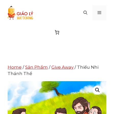
Skip
to
MENU
content
Home
/
Sản Phẩm
/
Give Away
/ Thiếu Nhi
Thánh Thể