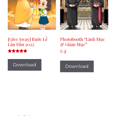
[Give Away] Rước Lễ
Photobooth “Linh Mục
Lần Đầu 2022
& Giám Mục”
0
₫
Rated
5.00
out of 5
Download
Download