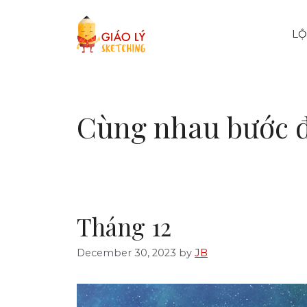
Skip
to
LỘ
content
Cùng nhau bước đ
Tháng 12
December 30, 2023
by
JB