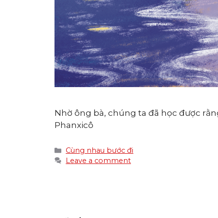
Nhờ ông bà, chúng ta đã học được rằng:
Phanxicô
Categories
Cùng nhau bước đi
Leave a comment