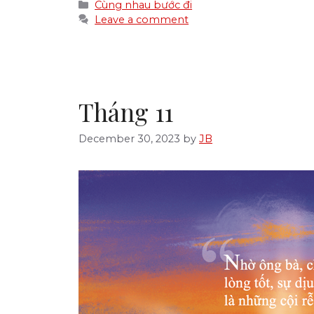
Categories
Cùng nhau bước đi
Leave a comment
Tháng 11
December 30, 2023
by
JB