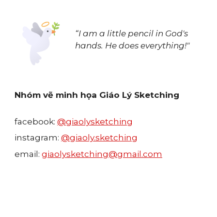
“I am a little pencil in God's
hands.
He does everything!"
Nhóm vẽ minh họa Giáo Lý Sketching
facebook:
@giaolysketching
instagram:
@giaoly.sketching
email:
giaolysketching@gmail.com